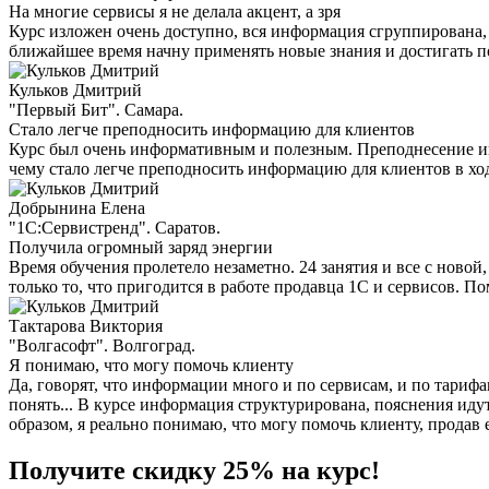
На многие сервисы я не делала акцент, а зря
Курс изложен очень доступно, вся информация сгруппирована, о
ближайшее время начну применять новые знания и достигать п
Кульков Дмитрий
"Первый Бит". Самара.
Стало легче преподносить информацию для клиентов
Курс был очень информативным и полезным. Преподнесение ин
чему стало легче преподносить информацию для клиентов в ход
Добрынина Елена
"1С:Сервистренд". Саратов.
Получила огромный заряд энергии
Время обучения пролетело незаметно. 24 занятия и все с ново
только то, что пригодится в работе продавца 1С и сервисов. 
Тактарова Виктория
"Волгасофт". Волгоград.
Я понимаю, что могу помочь клиенту
Да, говорят, что информации много и по сервисам, и по тарифа
понять... В курсе информация структурирована, пояснения иду
образом, я реально понимаю, что могу помочь клиенту, продав
Получите скидку 25% на курс!