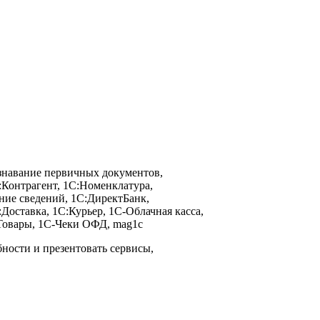
знавание первичных документов,
Контрагент, 1С:Номенклатура,
ение сведений, 1С:ДиректБанк,
:Доставка, 1С:Курьер, 1С-Облачная касса,
С-Товары, 1С-Чеки ОФД, mag1c
бности и презентовать сервисы,