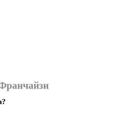
Франчайзи
а?