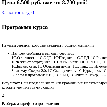
Цена 6.500 руб. вместо 8.700 руб!
Записаться на курс!
Программа курса
1
Изучаем сервисы, которые увеличат продажи компании
Изучаем свойства и выгоды сервисов:
1С-Отчетность, 1С-ЭДО, 1С:Подпись, 1С-ЭПД, 1С:Распо
1С:Кабинет сотрудника, 1СПАРК Риски, ИС 1С:ИТС, 1С:
1С:Бизнес сеть, 1С:Облачный архив, 1С:Линк, 1С:Измен
Smartway, Сверка 2.0, 1С:Сканер чеков, 1С-Курьерика, 1С
ЮКаssа в программах 1С, 1С:СБП, 1С-Ритейл Чекер, 1
Результат:
Ваш продавец знает, как правильно выявлять потре
которые увеличат сумму сделки
2
Разбираем тарифы сопровождения