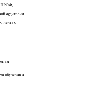
П ПРОФ,
вой аудитории
клиента с
ентам
мя обучения и