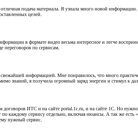
тличная подача материала. Я узнала много новой информации. Ок
оставленных целей.
формации в формате видео весьма интересное и легче восприни
е переговоров по сервисам.
й, свежайшей информацией. Мне понравилось, что много практич
Помимо знаний, я получила огромный заряд энергии и стимул к д
м договоров ИТС и на сайте portal.1c.ru, и на сайте 1С. Но нужн
т по каждому сервису отдельно, включая нюансы. А так же есть 
 ему нужный сервис.